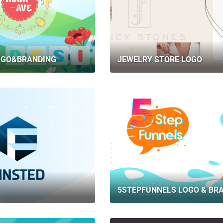
OGO&BRANDING
JEWELRY STORE LOGO
5STEPFUNNELS LOGO & BR