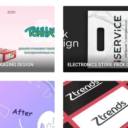
КАР’ЄРА
БЛОГ
КОНТАКТИ
KAGING DESIGN
ELECTRONICS STORE PACK 