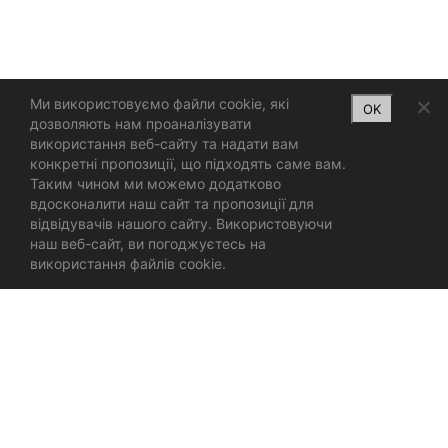
Ми використовуємо файли cookie, які
OK
дозволяють нам проаналізувати
використання веб-сайту та надати вам
конкретні пропозиції, що підходять саме вам.
Таким чином ми можемо додатково
вдосконалити наш сайт та пропозиції для
відвідувачів нашого сайту. Використовуючи
наш веб-сайт, ви погоджуєтесь на
використання файлів cookie.