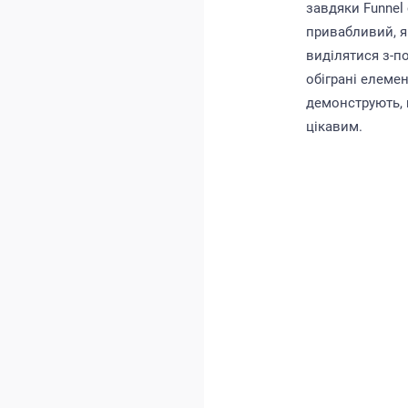
завдяки Funnel
привабливий, я
виділятися з-п
обіграні елеме
демонструють, 
цікавим.