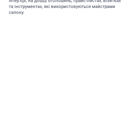
інтер'єрі, на дошці оголошень, прайс-листах, візитках
та інструментах, які використовуються майстрами
салону.