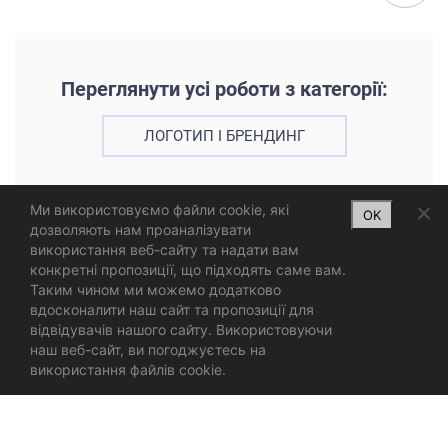
Переглянути усі роботи з категорії:
ЛОГОТИП І БРЕНДИНГ
Ми використовуємо файли cookie, які
OK
дозволяють нам проаналізувати
використання веб-сайту та надати вам
конкретні пропозиції, що підходять саме вам.
Таким чином ми можемо додатково
вдосконалити наш сайт та пропозиції для
відвідувачів нашого сайту. Використовуючи
наш веб-сайт, ви погоджуєтесь на
використання файлів cookie.