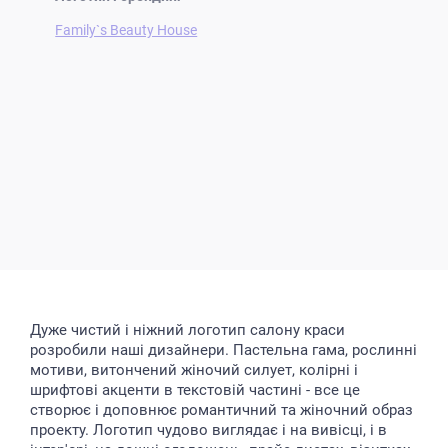
Family`s Beauty House
Дуже чистий і ніжний логотип салону краси
розробили наші дизайнери. Пастельна гама, рослинні
мотиви, витончений жіночий силует, колірні і
шрифтові акценти в текстовій частині - все це
створює і доповнює романтичний та жіночний образ
проекту. Логотип чудово виглядає і на вивісці, і в