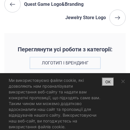
Quest Game Logo&Branding
Jewelry Store Logo
Переглянути усі роботи з категорії:
ЛОГОТИП І БРЕНДИНГ
Ми використовуємо файли cookie, які
OK
дозволяють нам проаналізувати
використання веб-сайту та надати вам
конкретні пропозиції, що підходять саме вам.
Таким чином ми можемо додатково
вдосконалити наш сайт та пропозиції для
відвідувачів нашого сайту. Використовуючи
наш веб-сайт, ви погоджуєтесь на
використання файлів cookie.