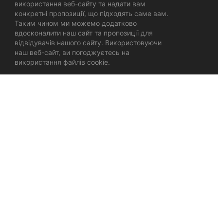
використання веб-сайту та надати вам
конкретні пропозиції, що підходять саме вам.
Таким чином ми можемо додатково
вдосконалити наш сайт та пропозиції для
відвідувачів нашого сайту. Використовуючи
наш веб-сайт, ви погоджуєтесь на
використання файлів cookie.