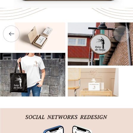
ПОСЛУГИ
ПОРТФОЛІО
БРИФИ
КАР’ЄРА
БЛОГ
КОНТАКТИ