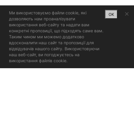
Ми використовуємо файли cookie, які
OK
дозволяють нам проаналізувати
використання веб-сайту та надати вам
конкретні пропозиції, що підходять саме вам.
Таким чином ми можемо додатково
вдосконалити наш сайт та пропозиції для
відвідувачів нашого сайту. Використовуючи
наш веб-сайт, ви погоджуєтесь на
використання файлів cookie.