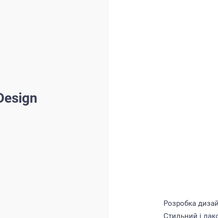
Design
Розробка дизай
Стильний і лак