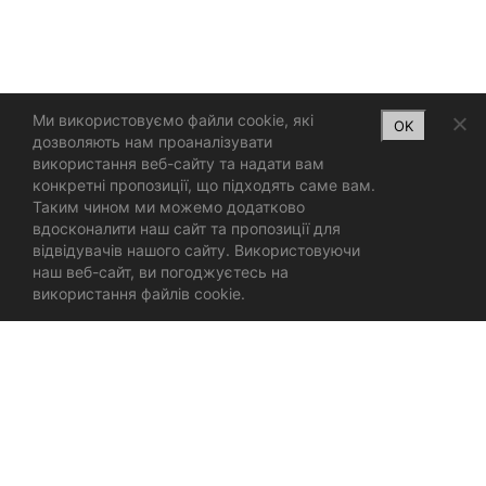
Ми використовуємо файли cookie, які
OK
дозволяють нам проаналізувати
використання веб-сайту та надати вам
конкретні пропозиції, що підходять саме вам.
Таким чином ми можемо додатково
вдосконалити наш сайт та пропозиції для
відвідувачів нашого сайту. Використовуючи
наш веб-сайт, ви погоджуєтесь на
використання файлів cookie.