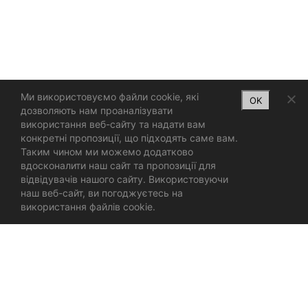
Ми використовуємо файли cookie, які
OK
дозволяють нам проаналізувати
використання веб-сайту та надати вам
конкретні пропозиції, що підходять саме вам.
Таким чином ми можемо додатково
вдосконалити наш сайт та пропозиції для
відвідувачів нашого сайту. Використовуючи
наш веб-сайт, ви погоджуєтесь на
використання файлів cookie.