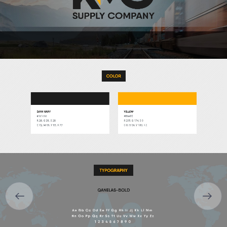
ГОЛОВНА
ПРО НАС
ПОСЛУГИ
ПОРТФОЛІО
БРИФИ
КАР’ЄРА
БЛОГ