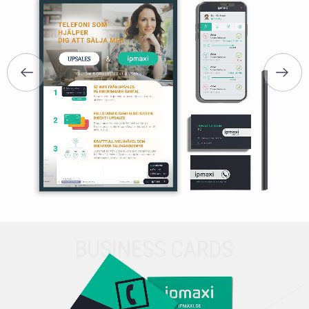
ПОСЛУГИ
ПОРТФОЛІО
БРИФИ
КАР’ЄРА
БЛОГ
КОНТАКТИ