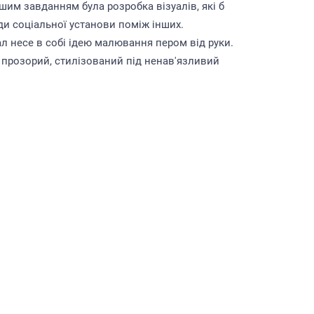
шим завданням була розробка візуалів, які б
ди соціальної установи поміж інших.
л несе в собі ідею малювання пером від руки.
 прозорий, стилізований під ненав'язливий