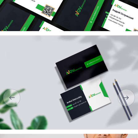
ГОЛОВНА
ПРО НАС
ПОСЛУГИ
ПОРТФОЛІО
БРИФИ
КАР’ЄРА
БЛОГ
КОНТАКТИ