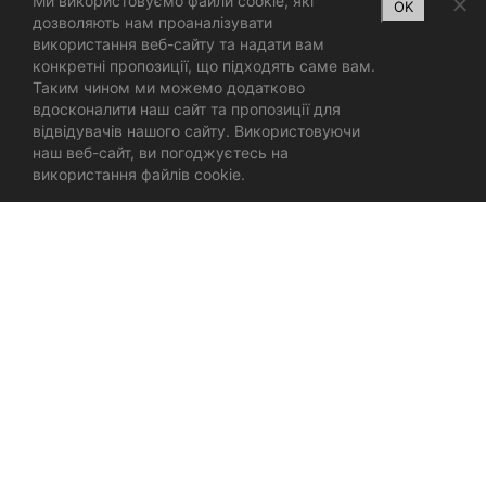
Ми використовуємо файли cookie, які
OK
дозволяють нам проаналізувати
використання веб-сайту та надати вам
конкретні пропозиції, що підходять саме вам.
Таким чином ми можемо додатково
вдосконалити наш сайт та пропозиції для
відвідувачів нашого сайту. Використовуючи
наш веб-сайт, ви погоджуєтесь на
використання файлів cookie.