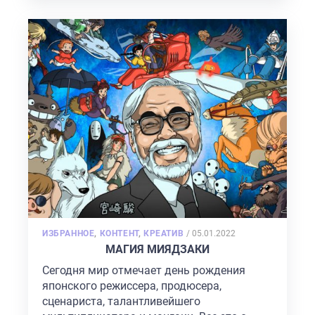
POSTED
ИЗБРАННОЕ
,
КОНТЕНТ
,
КРЕАТИВ
/
05.01.2022
ON
МАГИЯ МИЯДЗАКИ
Сегодня мир отмечает день рождения
японского режиссера, продюсера,
сценариста, талантливейшего