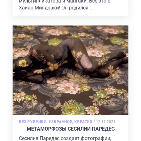
мультипликатора и мангаки. Все это о
Хайао Миядзаки! Он родился
...
POSTED
БЕЗ РУБРИКИ
,
ИЗБРАННОЕ
,
КРЕАТИВ
/
12.11.2021
ON
МЕТАМОРФОЗЫ СЕСИЛИИ ПАРЕДЕС
Сесилия Паредес создает фотографии,