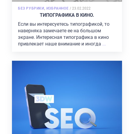
POSTED
БЕЗ РУБРИКИ
,
ИЗБРАННОЕ
/
23.02.2022
ON
ТИПОГРАФИКА В КИНО.
Если вы интересуетесь типографикой, то
наверняка замечаете ее на большом
экране. Интересная типографика в кино
привлекает наше внимание и иногда
...