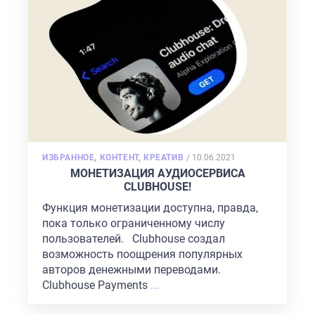
POSTED
ИЗБРАННОЕ
,
КОНТЕНТ
,
КРЕАТИВ
/
10.06.2021
ON
МОНЕТИЗАЦИЯ АУДИОСЕРВИСА
CLUBHOUSE!
Функция монетизации доступна, правда,
пока только ограниченному числу
пользователей. Clubhouse создал
возможность поощрения популярных
авторов денежными переводами.
Clubhouse Payments
...