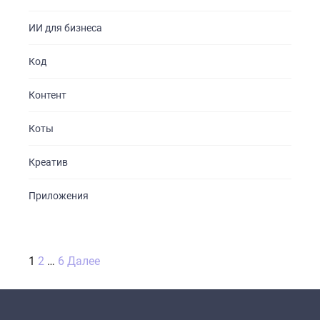
ИИ для бизнеса
Код
Контент
Коты
Креатив
Приложения
Пагинация
1
2
…
6
Далее
записей