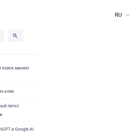
RU
й поиск меняет
ин клик
рый легко
и
tGPT и Google AI