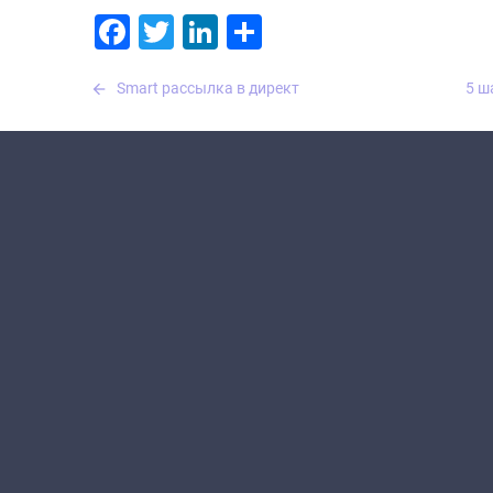
Facebook
Twitter
LinkedIn
Отправить
Навигация
Smart рассылка в директ
5 ш
по
записям