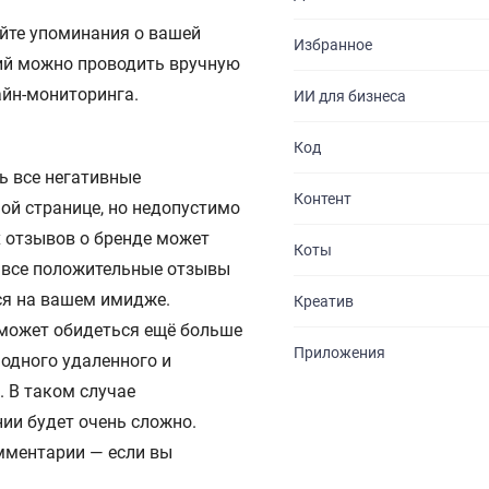
УСЛУГИ
йте упоминания о вашей
Избранное
ПОРТФОЛИО
ий можно проводить вручную
айн-мониторинга.
ИИ для бизнеса
БРИФЫ
Код
КАРЬЕРА
ь все негативные
Контент
ой странице, но недопустимо
БЛОГ
х отзывов о бренде может
Коты
КОНТАКТЫ
о все положительные отзывы
тся на вашем имидже.
Креатив
 может обидеться ещё больше
Приложения
одного удаленного и
. В таком случае
ии будет очень сложно.
мментарии — если вы