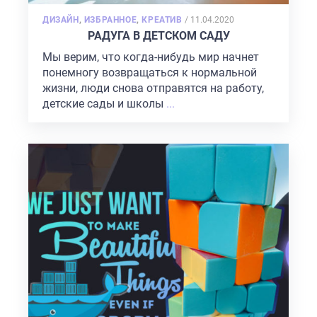
POSTED
ДИЗАЙН
,
ИЗБРАННОЕ
,
КРЕАТИВ
/
11.04.2020
ON
РАДУГА В ДЕТСКОМ САДУ
Мы верим, что когда-нибудь мир начнет
понемногу возвращаться к нормальной
жизни, люди снова отправятся на работу,
детские сады и школы
...