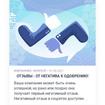
ГЛАВНАЯ
О НАС
POSTED
ИЗБРАННОЕ
,
КОНТЕНТ
/
01.06.2021
УСЛУГИ
ON
ОТЗЫВЫ : ОТ НЕГАТИВА К ОДОБРЕНИЮ!
ПОРТФОЛИО
Ваша компания может быть очень
успешной, но рано или поздно она
БРИФЫ
получает первый негативный отзыв.
КАРЬЕРА
Негативный отзыв в соцсетях доступен
...