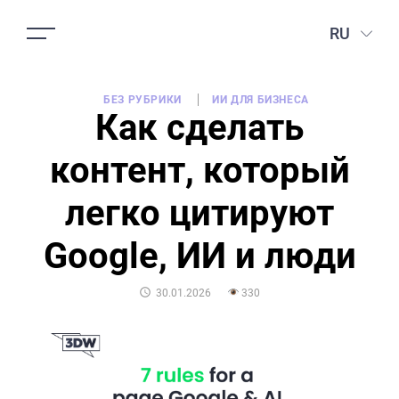
RU
БЕЗ РУБРИКИ
ИИ ДЛЯ БИЗНЕСА
Как сделать
контент, который
легко цитируют
Google, ИИ и люди
POSTED
30.01.2026
330
ON