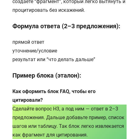
создаёте “фрагмент”, который легко вытянуть и
процитировать без искажений.
Формула ответа (2–3 предложения):
прямой ответ
уточнение/условие
результат или “что делать дальше”
Пример блока (эталон):
Как оформить блок FAQ, чтобы его
цитировали?
Сделайте вопрос H3, а под ним — ответ в 2–3
предложения. Дальше добавьте пример, список
шагов или таблицу. Так блок легко извлекается
как фрагмент для цитирования.