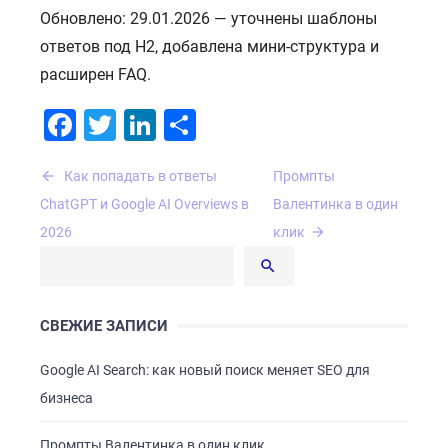
Обновлено: 29.01.2026 — уточнены шаблоны
ответов под H2, добавлена мини-структура и
расширен FAQ.
Facebook
Twitter
LinkedIn
Отправить
Навигация
Как попадать в ответы
Промпты
по
ChatGPT и Google AI Overviews в
Валентинка в один
записям
2026
клик
СВЕЖИЕ ЗАПИСИ
Google AI Search: как новый поиск меняет SEO для
бизнеса
Промпты Валентинка в один клик