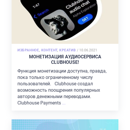
POSTED
ИЗБРАННОЕ
,
КОНТЕНТ
,
КРЕАТИВ
/
10.06.2021
ON
МОНЕТИЗАЦИЯ АУДИОСЕРВИСА
CLUBHOUSE!
Функция монетизации доступна, правда,
пока только ограниченному числу
пользователей. Clubhouse создал
возможность поощрения популярных
авторов денежными переводами.
Clubhouse Payments
...