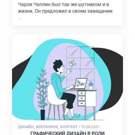
Чарли Чаплин был так же шутником и в
жизни. Он предложил в своем завещании
...
POSTED
ДИЗАЙН
,
ИЗБРАННОЕ
,
КОНТЕНТ
/
10.08.2021
ON
ГРАФИЧЕСКИЙ ДИЗАЙН В РОЛИ