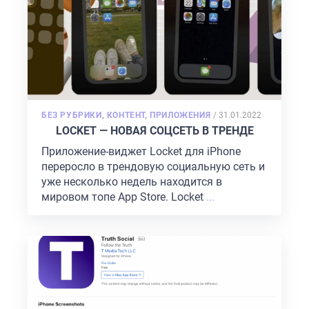
POSTED
БЕЗ РУБРИКИ
,
КОНТЕНТ
,
ПРИЛОЖЕНИЯ
/
31.01.2022
ON
LOCKET — НОВАЯ СОЦСЕТЬ В ТРЕНДЕ
Приложение-виджет Locket для iPhone
переросло в трендовую социальную сеть и
уже несколько недель находится в
мировом топе App Store. Locket
...