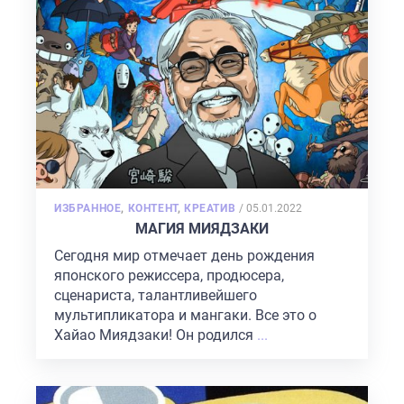
POSTED
ИЗБРАННОЕ
,
КОНТЕНТ
,
КРЕАТИВ
/
05.01.2022
ON
МАГИЯ МИЯДЗАКИ
Сегодня мир отмечает день рождения
японского режиссера, продюсера,
сценариста, талантливейшего
мультипликатора и мангаки. Все это о
Хайао Миядзаки! Он родился
...