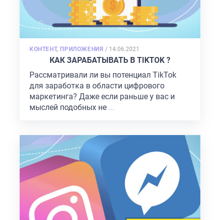
ГЛАВНАЯ
О НАС
POSTED
КОНТЕНТ
,
ПРИЛОЖЕНИЯ
/
14.06.2021
УСЛУГИ
ON
КАК ЗАРАБАТЫВАТЬ В TIKTOK ?
ПОРТФОЛИО
Рассматривали ли вы потенциал TikTok
для заработка в области цифрового
БРИФЫ
маркетинга? Даже если раньше у вас и
КАРЬЕРА
мыслей подобных не
...
БЛОГ
КОНТАКТЫ