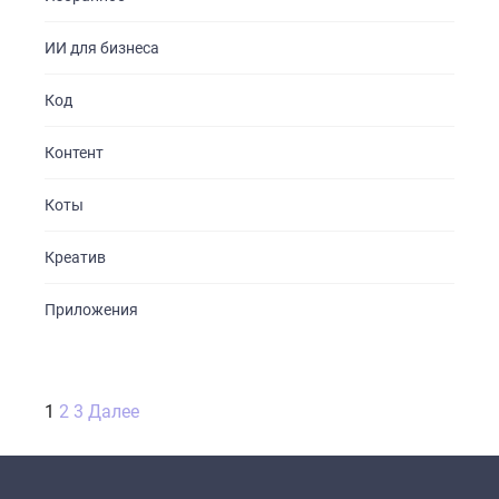
ИИ для бизнеса
Код
Контент
Коты
Креатив
Приложения
Пагинация
1
2
3
Далее
записей