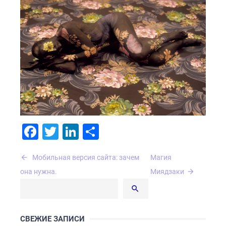
Facebook
Twitter
LinkedIn
Отправить
Навигация
Мобильная версия сайта: зачем
Магия
по
она нужна.
Миядзаки
записям
СВЕЖИЕ ЗАПИСИ