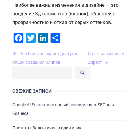
Наиболее важные изменения в дизайне — это
введение 3д элементов (иконок), областей с
прозрачностью и отказ от серых оттенков.
Facebook
Twitter
LinkedIn
Отправить
Навигация
YouTube расширяет доступ к
Smart рассылка в
по
опции создания клипов.
директ
записям
СВЕЖИЕ ЗАПИСИ
ГЛАВНАЯ
Google AI Search: как новый поиск меняет SEO для
О НАС
бизнеса
УСЛУГИ
Промпты Валентинка в один клик
ПОРТФОЛИО