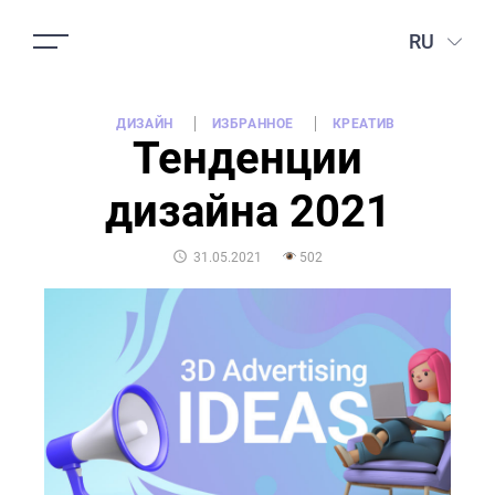
RU
ДИЗАЙН
ИЗБРАННОЕ
КРЕАТИВ
Тенденции
дизайна 2021
POSTED
31.05.2021
502
ON