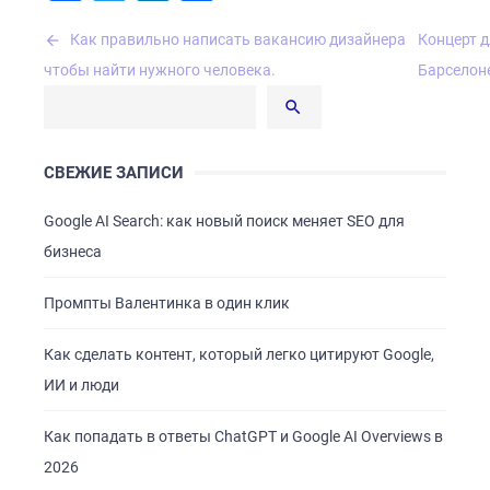
ГЛАВНАЯ
Навигация
Как правильно написать вакансию дизайнера
Концерт д
О НАС
по
чтобы найти нужного человека.
Барселон
записям
УСЛУГИ
ПОРТФОЛИО
СВЕЖИЕ ЗАПИСИ
БРИФЫ
КАРЬЕРА
Google AI Search: как новый поиск меняет SEO для
бизнеса
БЛОГ
КОНТАКТЫ
Промпты Валентинка в один клик
Как сделать контент, который легко цитируют Google,
ИИ и люди
Как попадать в ответы ChatGPT и Google AI Overviews в
2026