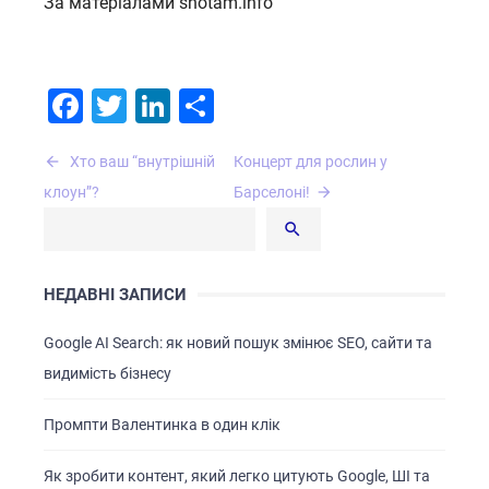
За матеріалами shotam.info
Facebook
Twitter
LinkedIn
Поділитися
Навігація
Хто ваш “внутрішній
Концерт для рослин у
записів
клоун”?
Барселоні!
НЕДАВНІ ЗАПИСИ
ГОЛОВНА
Google AI Search: як новий пошук змінює SEO, сайти та
видимість бізнесу
ПРО НАС
ПОСЛУГИ
Промпти Валентинка в один клік
ПОРТФОЛІО
Як зробити контент, який легко цитують Google, ШІ та