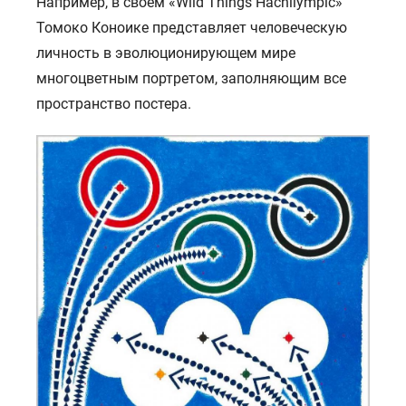
Например, в своем «Wild Things Hachilympic»
Томоко Коноике представляет человеческую
личность в эволюционирующем мире
многоцветным портретом, заполняющим все
пространство постера.
ГЛАВНАЯ
О НАС
УСЛУГИ
ПОРТФОЛИО
БРИФЫ
КАРЬЕРА