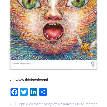
via www.thisiscolossal
Facebook
Twitter
LinkedIn
Отправить
Навигация
Бьорк и Microsoft создают
Мозаика в стиле Pantone