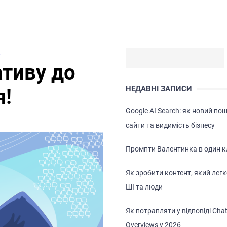
Т
ативу до
НЕДАВНІ ЗАПИСИ
я!
Google AI Search: як новий по
сайти та видимість бізнесу
Промпти Валентинка в один к
Як зробити контент, який легк
ШІ та люди
Як потрапляти у відповіді Chat
Overviews у 2026