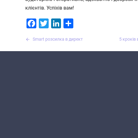
клієнтів. Успіхів вам!
Facebook
Twitter
LinkedIn
Поділитися
Навігація
Smart розсилка в директ
5 кроків 
записів