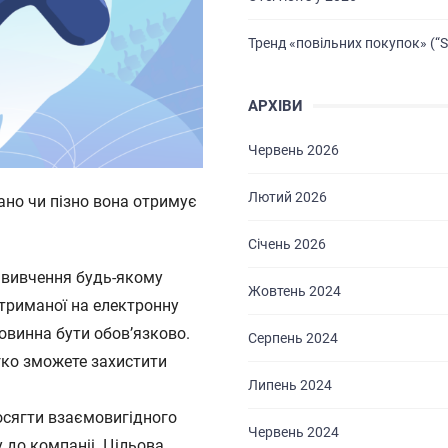
Тренд «повільних покупок» (“S
АРХІВИ
Червень 2026
Лютий 2026
ано чи пізно вона отримує
Січень 2026
 вивчення будь-якому
Жовтень 2024
 отриманої на електронну
повинна бути обов’язково.
Серпень 2024
гко зможете захистити
Липень 2024
осягти взаємовигідного
Червень 2024
 до компаніі. Цільова