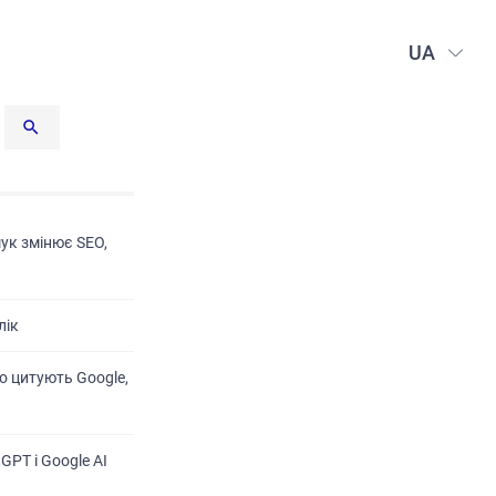
UA
шук змінює SEO,
лік
о цитують Google,
GPT і Google AI