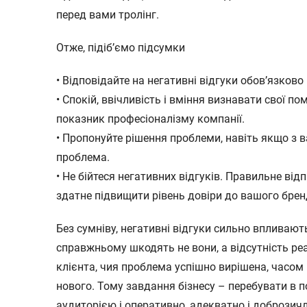
перед вами тролінг.
Отже, підіб’ємо підсумки
• Відповідайте на негативні відгуки обов’язково
• Спокій, ввічливість і вміння визнавати свої по
показник професіоналізму компанії.
• Пропонуйте рішення проблеми, навіть якщо з в
проблема.
• Не бійтеся негативних відгуків. Правильне ві
здатне підвищити рівень довіри до вашого брен
Без сумніву, негативні відгуки сильно впливають
справжньому шкодять не вони, а відсутність реа
клієнта, чия проблема успішно вирішена, часом 
нового. Тому завдання бізнесу – перебувати в п
аудиторією і оперативно, адекватно і доброзич