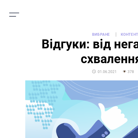
ВИБРАНЕ
КОНТЕН
Відгуки: від нег
схваленн
POSTED
01.06.2021
378
ON