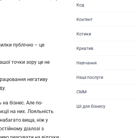
Код
Контент
Котики
милки публічно – це
Креатив
ашої точки зору це не
Навчання
Наші послуги
дпрацювання негативу
ду.
СММ
 на бізнес. Але по-
ШІ для бізнесу
кції на них. Лояльність
набагато вища, ніж у
остійному діалозі з
ливо реагувати на відгуки