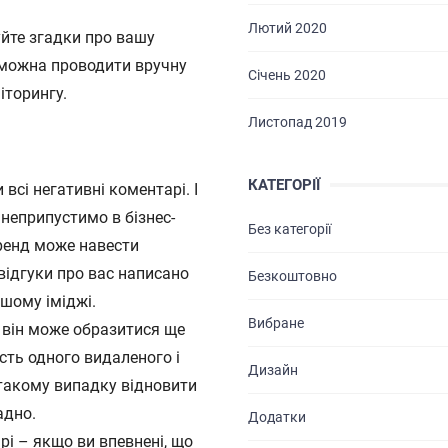
Лютий 2020
ПОСЛУГИ
уйте згадки про вашу
 можна проводити вручну
Січень 2020
ПОРТФОЛІО
іторингу.
Листопад 2019
БРИФИ
КАР’ЄРА
КАТЕГОРІЇ
сі негативні коментарі. І
 неприпустимо в бізнес-
БЛОГ
Без категорії
бренд може навести
КОНТАКТИ
 відгуки про вас написано
Безкоштовно
шому іміджі.
Вибране
 він може образитися ще
сть одного видаленого і
Дизайн
 такому випадку відновити
адно.
Додатки
і – якщо ви впевнені, що