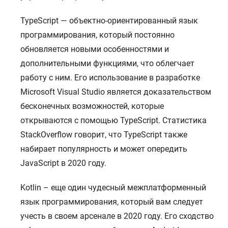
ГЛАВНАЯ
TypeScript — объектно-ориентированный язык
О НАС
программирования, который постоянно
УСЛУГИ
обновляется новыми особенностями и
ПОРТФОЛИО
дополнительными функциями, что облегчает
БРИФЫ
работу с ним. Его использование в разработке
Microsoft Visual Studio является доказательством
КАРЬЕРА
бесконечных возможностей, которые
БЛОГ
открываются с помощью TypeScript. Статистика
КОНТАКТЫ
StackOverflow говорит, что TypeScript также
набирает популярность и может опередить
JavaScript в 2020 году.
Kotlin – еще один чудесный межплатформенный
язык программирования, который вам следует
учесть в своем арсенале в 2020 году. Его сходство