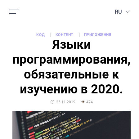
RU
КОД
КОНТЕНТ
ПРИЛОЖЕНИЯ
Языки
программирования,
обязательные к
изучению в 2020.
POSTED
25.11.2019
474
ON