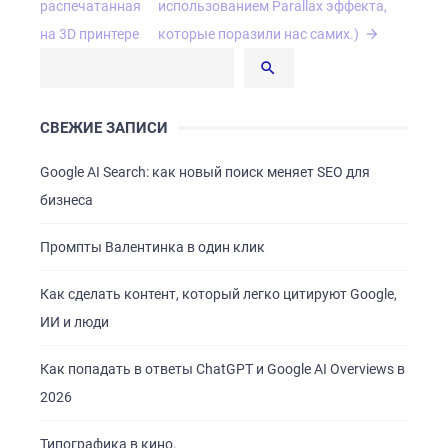
по
распечатанная
использованием Parallax эффекта,
записям
на 3D принтере
которые поразили нас самих.)
СВЕЖИЕ ЗАПИСИ
Google AI Search: как новый поиск меняет SEO для
бизнеса
Промпты Валентинка в один клик
Как сделать контент, который легко цитируют Google,
ИИ и люди
Как попадать в ответы ChatGPT и Google AI Overviews в
2026
Типографика в кино.