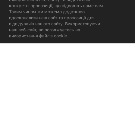
конкретні пропозиції, що підходять саме вам.
Таким чином ми можемо додатково
вдосконалити наш сайт та пропозиції для
відвідувачів нашого сайту. Використовуючи
наш веб-сайт, ви погоджуєтесь на
використання файлів cookie.