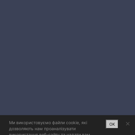
Ми використовуємо файли cookie, які
OK
дозволяють нам проаналізувати
використання веб-сайту та надати вам