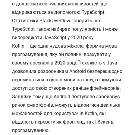
є доказом нескінченних можливостей, що
відкриваються за допомогою TypeScript.
Статистики StackOverflow говорить що
TypeScript також набирає популярність і може
випереджати JavaScript у 2020 року.
ГОЛОВНА
Kotlin – ще одна чудова міжплатформна мова
ПРО НАС
програмування, яку ви повинні врахувати у
ПОСЛУГИ
своєму арсеналі в 2020 році. Її схожість з Java
ПОРТФОЛІО
дозволила розробникам Android безперешкодно
перемикатися з однієї мови на іншу, отримуючи
БРИФИ
доступ до своїх створених раніше фреймворків.
КАР’ЄРА
Завдяки тому, що Android поступово завойовує
БЛОГ
ринок смартфонів, можуть відкритися декілька
можливостей для користувачів Kotlin, які
КОНТАКТИ
віддають перевагу як фронтенд так і бекенд
програмуванню.