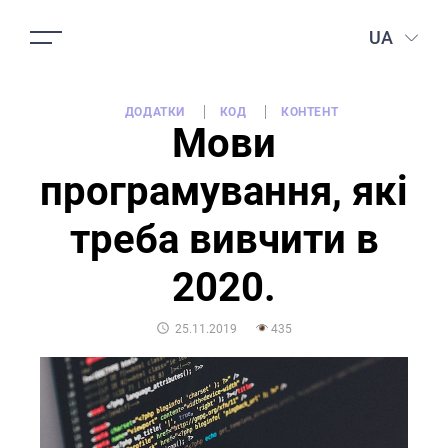
UA
ДОДАТКИ
КОД
КОНТЕНТ
Мови
програмування, які
треба вивчити в
2020.
POSTED
25.11.2019
435
ON