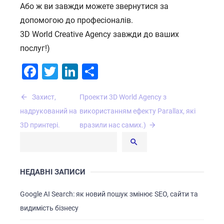
Або ж ви завжди можете звернутися за
допомогою до професіоналів.
3D World Creative Agency завжди до ваших
послуг!)
Facebook
Twitter
LinkedIn
Поділитися
Навігація
Захист,
Проекти 3D World Agency з
записів
надрукований на
використанням ефекту Parallax, які
3D принтері.
вразили нас самих.)
НЕДАВНІ ЗАПИСИ
Google AI Search: як новий пошук змінює SEO, сайти та
видимість бізнесу