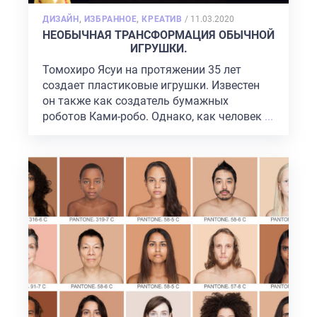
POSTED
ДИЗАЙН
,
ИЗБРАННОЕ
,
КРЕАТИВ
/
11.03.2020
ON
НЕОБЫЧНАЯ ТРАНСФОРМАЦИЯ ОБЫЧНОЙ
ИГРУШКИ.
Томохиро Ясуи на протяжении 35 лет
создает пластиковые игрушки. Известен
он также как создатель бумажных
роботов Ками-робо. Однако, как человек
...