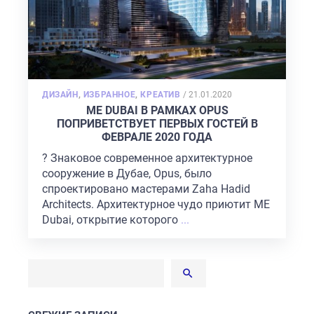
POSTED
ДИЗАЙН
,
ИЗБРАННОЕ
,
КРЕАТИВ
/
21.01.2020
ON
ME DUBAI В РАМКАХ OPUS
ПОПРИВЕТСТВУЕТ ПЕРВЫХ ГОСТЕЙ В
ФЕВРАЛЕ 2020 ГОДА
? Знаковое современное архитектурное
сооружение в Дубае, Opus, было
спроектировано мастерами Zaha Hadid
Architects. Архитектурное чудо приютит ME
Dubai, открытие которого
...