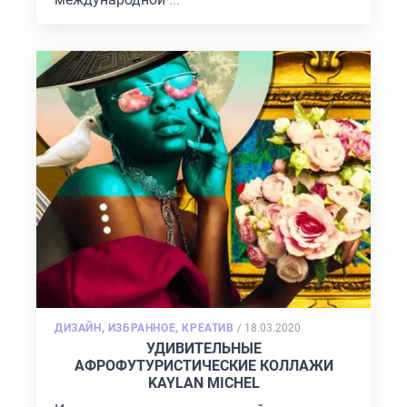
POSTED
ДИЗАЙН
,
ИЗБРАННОЕ
,
КРЕАТИВ
/
18.03.2020
ON
УДИВИТЕЛЬНЫЕ
АФРОФУТУРИСТИЧЕСКИЕ КОЛЛАЖИ
KAYLAN MICHEL