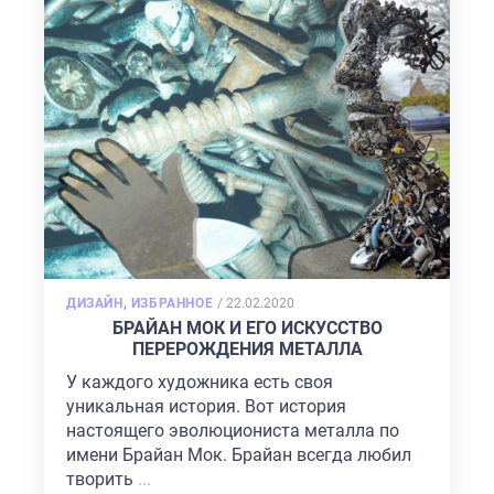
ГЛАВНАЯ
О НАС
УСЛУГИ
POSTED
ДИЗАЙН
,
ИЗБРАННОЕ
/
22.02.2020
ON
БРАЙАН МОК И ЕГО ИСКУССТВО
ПОРТФОЛИО
ПЕРЕРОЖДЕНИЯ МЕТАЛЛА
БРИФЫ
У каждого художника есть своя
уникальная история. Вот история
КАРЬЕРА
настоящего эволюциониста металла по
БЛОГ
имени Брайан Мок. Брайан всегда любил
творить
...