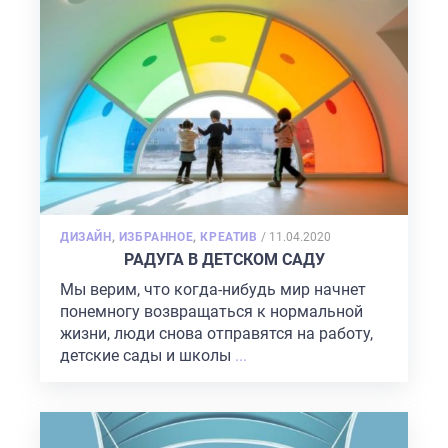
POSTED
ДИЗАЙН
,
ИЗБРАННОЕ
,
КРЕАТИВ
/
11.04.2020
ON
РАДУГА В ДЕТСКОМ САДУ
Мы верим, что когда-нибудь мир начнет
понемногу возвращаться к нормальной
жизни, люди снова отправятся на работу,
детские сады и школы
...