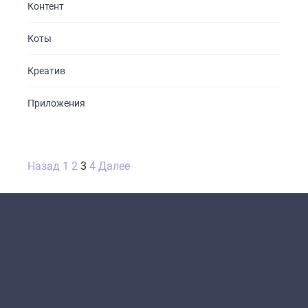
Контент
Коты
Креатив
Приложения
Пагинация
Назад
1
2
3
4
Далее
записей