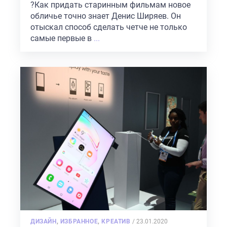
?Как придать старинным фильмам новое
обличье точно знает Денис Ширяев. Он
отыскал способ сделать четче не только
самые первые в
...
POSTED
ДИЗАЙН
,
ИЗБРАННОЕ
,
КРЕАТИВ
/
23.01.2020