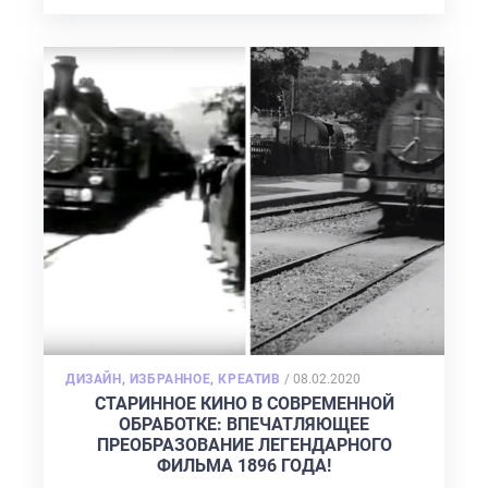
КОНТАКТЫ
POSTED
ДИЗАЙН
,
ИЗБРАННОЕ
,
КРЕАТИВ
/
08.02.2020
ON
СТАРИННОЕ КИНО В СОВРЕМЕННОЙ
ОБРАБОТКЕ: ВПЕЧАТЛЯЮЩЕЕ
ПРЕОБРАЗОВАНИЕ ЛЕГЕНДАРНОГО
ФИЛЬМА 1896 ГОДА!