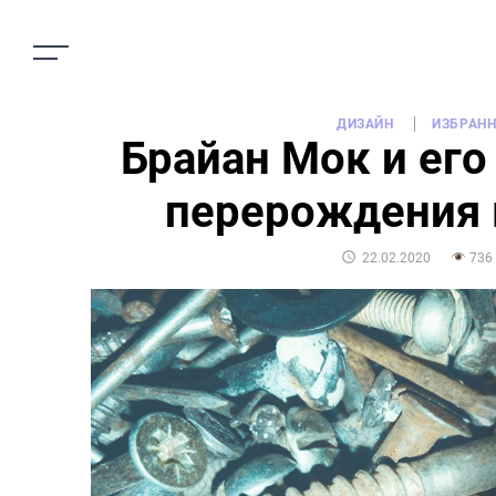
ДИЗАЙН
ИЗБРАН
Брайан Мок и его
перерождения 
POSTED
22.02.2020
736
ON