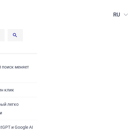
RU
й поиск меняет
ин клик
рый легко
и
tGPT и Google AI