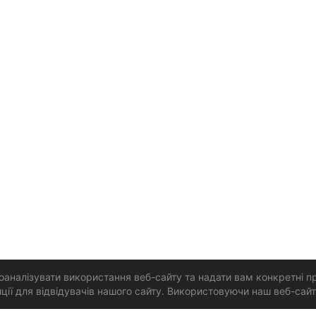
аналізувати використання веб-сайту та надати вам конкретні п
ї для відвідувачів нашого сайту. Використовуючи наш веб-сайт,