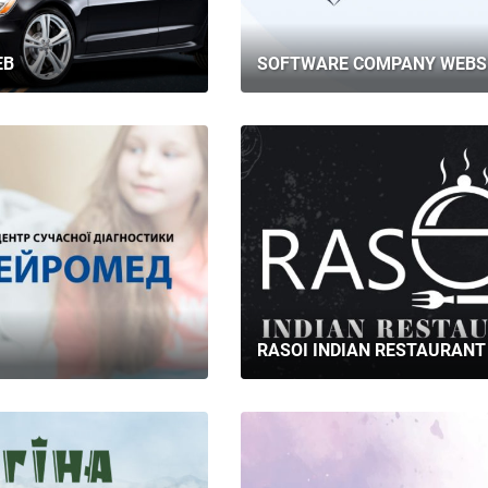
ГОЛОВНА
ПРО НАС
EB
SOFTWARE COMPANY WEBS
ПОСЛУГИ
ПОРТФОЛІО
БРИФИ
КАР’ЄРА
БЛОГ
RASOI INDIAN RESTAURANT
КОНТАКТИ