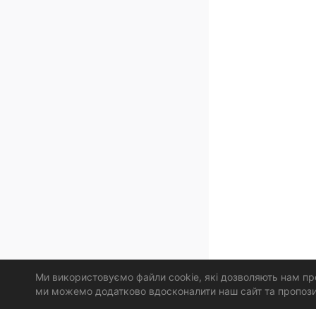
Ми використовуємо файли cookie, які дозволяють нам про
ми можемо додатково вдосконалити наш сайт та пропозиці