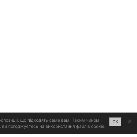
ропозиції, що підходять саме вам. Таким чином
OK
 ви погоджуєтесь на використання файлів cookie.