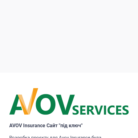
AVOV Insurance Сайт "під ключ"
Розробка проєкту для Avov Insurance була