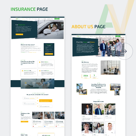
ГОЛОВНА
ПРО НАС
ПОСЛУГИ
ПОРТФОЛІО
БРИФИ
КАР’ЄРА
БЛОГ
КОНТАКТИ