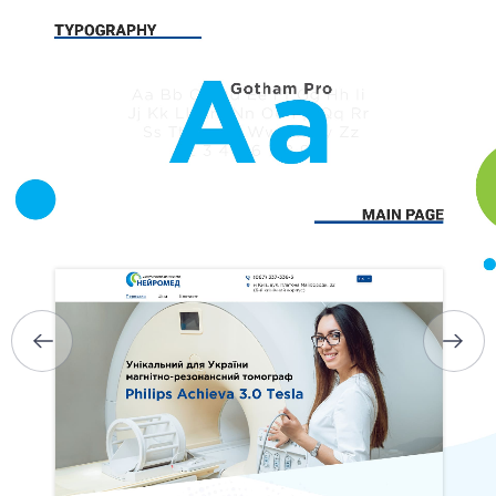
ГОЛОВНА
ПРО НАС
ПОСЛУГИ
ПОРТФОЛІО
БРИФИ
КАР’ЄРА
БЛОГ
КОНТАКТИ