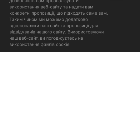
дозволяють нам проаналізувати
використання веб-сайту та надати вам
конкретні пропозиції, що підходять саме вам.
Таким чином ми можемо додатково
вдосконалити наш сайт та пропозиції для
відвідувачів нашого сайту. Використовуючи
наш веб-сайт, ви погоджуєтесь на
використання файлів cookie.