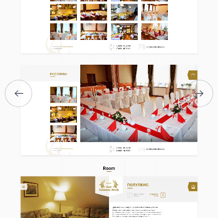
ГОЛОВНА
ПРО НАС
ПОСЛУГИ
ПОРТФОЛІО
БРИФИ
КАР’ЄРА
БЛОГ
КОНТАКТИ