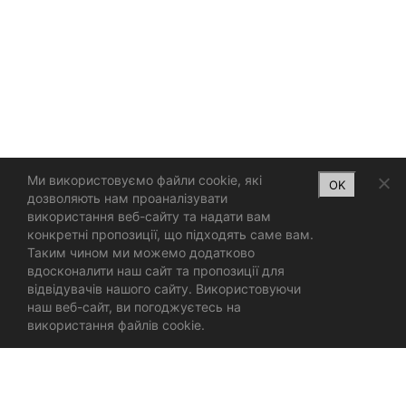
Ми використовуємо файли cookie, які
OK
дозволяють нам проаналізувати
використання веб-сайту та надати вам
конкретні пропозиції, що підходять саме вам.
Таким чином ми можемо додатково
вдосконалити наш сайт та пропозиції для
відвідувачів нашого сайту. Використовуючи
наш веб-сайт, ви погоджуєтесь на
використання файлів cookie.