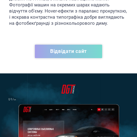
Фотографії машин на окремих шарах надають
відчуття об'єму. Hover-ефекти з паралакс прокруткою,
і яскрава контрастна типографіка добре виглядають
на фотобекґраунді з різнокольорового диму.
Відвідати сайт