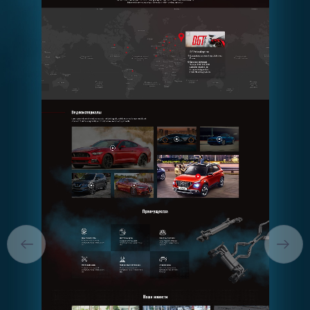
ГОЛОВНА
ПРО НАС
ПОСЛУГИ
ПОРТФОЛІО
БРИФИ
КАР’ЄРА
БЛОГ
КОНТАКТИ