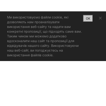
Ми використовуємо файли cookie, які
OK
дозволяють нам проаналізувати
використання веб-сайту та надати вам
конкретні пропозиції, що підходять саме вам.
Таким чином ми можемо додатково
вдосконалити наш сайт та пропозиції для
відвідувачів нашого сайту. Використовуючи
наш веб-сайт, ви погоджуєтесь на
використання файлів cookie.