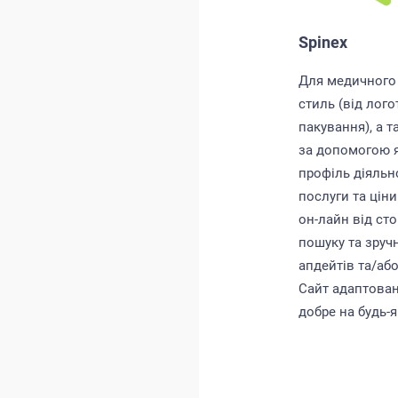
Spinex
Для медичного 
стиль (від лого
пакування), а 
за допомогою 
профіль діяльно
послуги та цін
он-лайн від ст
пошуку та зруч
апдейтів та/або
Сайт адаптован
добре на будь-я