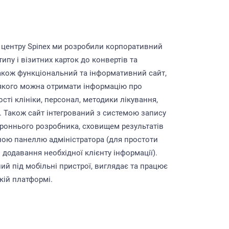
центру Spinex ми розробили корпоративний
типу і візитних карток до конвертів та
також функціональний та інформативний сайт,
якого можна отримати інформацію про
сті клініки, персонал, методики лікування,
и. Також сайт інтегрований з системою запису
ороннього розробника, сховищем результатів
ною панеллю адміністратора (для простоти
 додавання необхідної клієнту інформації).
ий під мобільні пристрої, виглядає та працює
кій платформі.