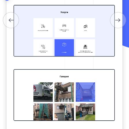
ПОРТФОЛІО
БРИФИ
КАР’ЄРА
БЛОГ
КОНТАКТИ