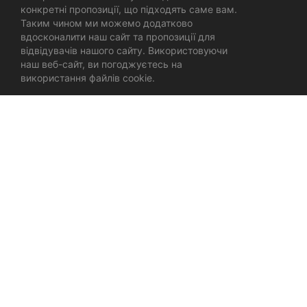
конкретні пропозиції, що підходять саме вам.
Таким чином ми можемо додатково
вдосконалити наш сайт та пропозиції для
відвідувачів нашого сайту. Використовуючи
наш веб-сайт, ви погоджуєтесь на
використання файлів cookie.