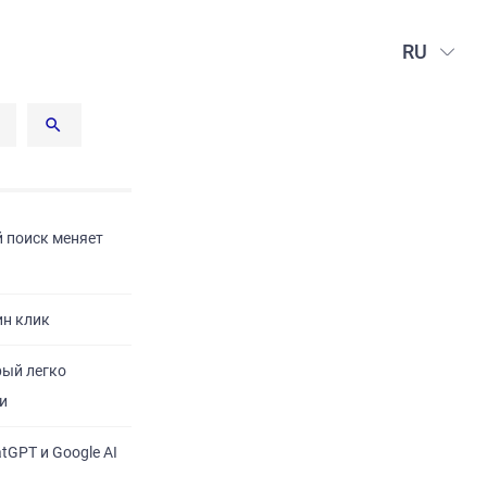
RU
й поиск меняет
ин клик
рый легко
и
tGPT и Google AI