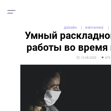
ДИЗАЙН
ИЗБРАННОЕ
Умный раскладно
работы во время
POSTED
12.08.2020
479
ON