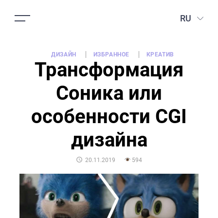
RU
ДИЗАЙН
ИЗБРАННОЕ
КРЕАТИВ
Трансформация
Соника или
особенности CGI
дизайна
POSTED
20.11.2019
594
ON