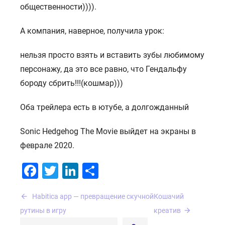
общественности)))).
А компания, наверное, получила урок:
нельзя просто взять и вставить зубы любимому
персонажу, да это все равно, что Гендальфу
бороду сбрить!!!(кошмар)))
Оба трейлера есть в ютубе, а долгожданный
Soniс Hedgehog The Movie выйдет на экраны в
феврале 2020.
Facebook
Twitter
LinkedIn
Отправить
Навигация
Habitica app — превращение скучной
Кошачий
по
рутины в игру
креатив
записям