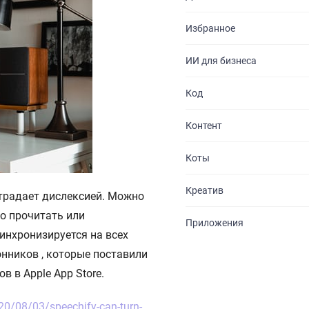
БЛОГ
Избранное
КОНТАКТЫ
ИИ для бизнеса
Код
Контент
Коты
Креатив
 страдает дислексией. Можно
но прочитать или
Приложения
синхронизируется на всех
нников , которые поставили
в в Apple App Store.
20/08/03/speechify-can-turn-