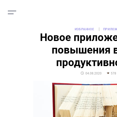
ИЗБРАННОЕ
ПРИЛОЖ
Новое приложе
повышения 
продуктивн
POSTED
04.08.2020
578
ON