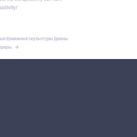
uctivity/
ные бумажные скульптуры Дианы
рреры.