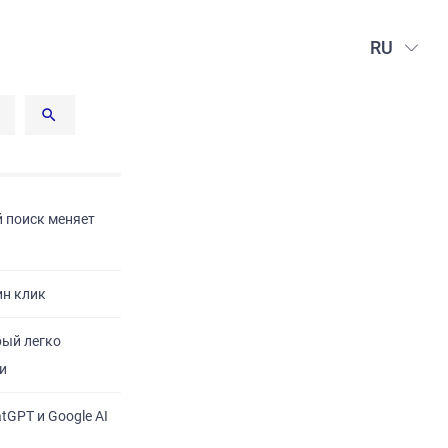
RU
й поиск меняет
ин клик
рый легко
и
tGPT и Google AI