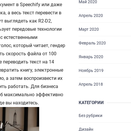
Май 2020
кумент в Speechify или даже
, а весь текст перевести в
Апрель 2020
ут выглядеть как R2-D2,
ьзует передовые технологии
Март 2020
 с естественными
Февраль 2020
олос, который читает, гендер
ГЛАВНАЯ
ть скорость файла от 100
Январь 2020
е переводить текст на 14
О НАС
вратить книгу, электронные
Ноябрь 2019
о, а затем воспроизвести их
УСЛУГИ
Апрель 2018
ить работать. Для бизнеса
ПОРТФОЛИО
соб максимально эффективно
де вы находитесь.
КАТЕГОРИИ
БРИФЫ
Без рубрики
КАРЬЕРА
Дизайн