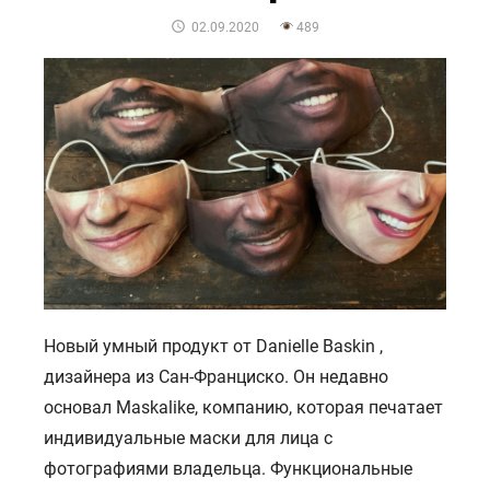
POSTED
02.09.2020
489
ON
Новый умный продукт от Danielle Baskin ,
дизайнера из Сан-Франциско. Он недавно
основал Maskalike, компанию, которая печатает
индивидуальные маски для лица с
фотографиями владельца. Функциональные