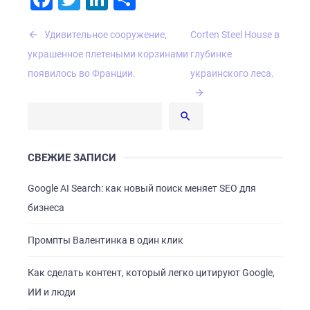
Навигация
Удивительное сооружение,
Corten Steel House в
по
украшенное плетеными корзинами
глубинке
записям
появилось во Франции.
украинского леса.
СВЕЖИЕ ЗАПИСИ
Google AI Search: как новый поиск меняет SEO для
бизнеса
Промпты Валентинка в один клик
Как сделать контент, который легко цитируют Google,
ИИ и люди