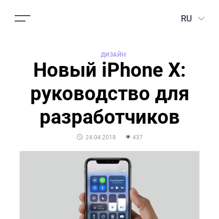
RU
ДИЗАЙН
Новый iPhone X:
руководство для
разработчиков
POSTED
24.04.2018
437
ON