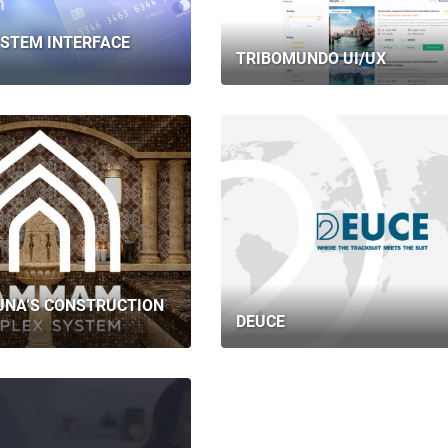
ГОЛОВНА
STEM INTERFACE
ПРО НАС
TRIBOMUNDO UI/UX
ПОСЛУГИ
ПОРТФОЛІО
БРИФИ
КАР’ЄРА
БЛОГ
UNA’S CONSTRUCTION
DEUCE
КОНТАКТИ