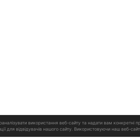
аналізувати використання веб-сайту та надати вам конкретні п
ї для відвідувачів нашого сайту. Використовуючи наш веб-сайт,