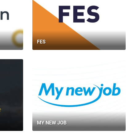
FES
MY NEW JOB