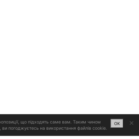
ропозиції, що підходять саме вам. Таким чином
OK
 ви погоджуєтесь на використання файлів cookie.