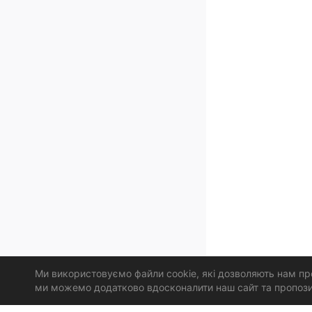
Ми використовуємо файли cookie, які дозволяють нам про
ми можемо додатково вдосконалити наш сайт та пропозиці