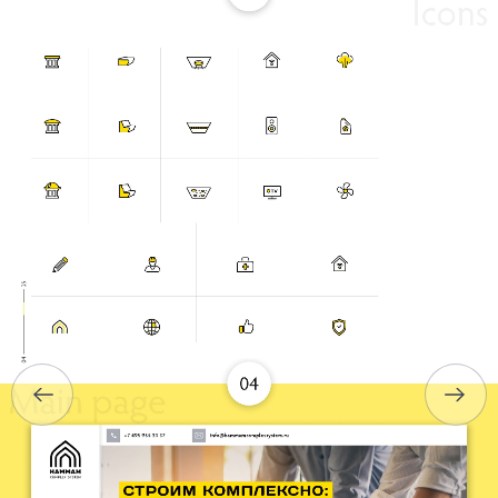
ГОЛОВНА
ПРО НАС
ПОСЛУГИ
ПОРТФОЛІО
БРИФИ
КАР’ЄРА
БЛОГ
КОНТАКТИ