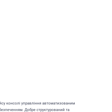
йсу консолі управління автоматизованим
езпеченням. Добре структурований та