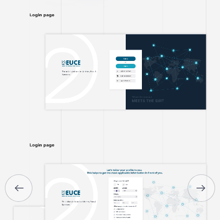
ГОЛОВНА
ПРО НАС
ПОСЛУГИ
ПОРТФОЛІО
БРИФИ
КАР’ЄРА
БЛОГ