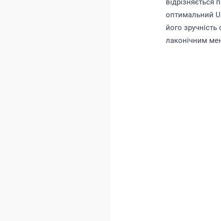
відрізняється 
оптимальний UX
його зручність
лаконічним мен