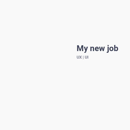
My new job
UX | UI