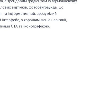
ка, з трендовим градієнтом із гармоніюючих
лових відтінків, фотобекграунда, що
я, та інформативний, зрозумілий
 інтерфейс, з хорошим меню навігації,
ками CTA та іконографікою.