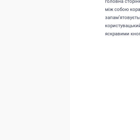
головна сторін
між собою кора
запам’ятовуєть
користувацький
яскравими кноп