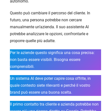
autonomo.
Questo può cambiare il percorso del cliente. In
futuro, una persona potrebbe non cercare
manualmente un’azienda. Il suo assistente AI
potrebbe analizzare le opzioni, confrontarle e
proporre quelle più adatte.
Per le aziende questo significa una cosa precisa:
non basta essere visibili. Bisogna essere
comprensibili.
Un sistema AI deve poter capire cosa offrite, in
quale contesto siete rilevanti e perché il vostro
brand può essere una buona scelta.
Il primo contatto tra cliente e azienda potrebbe non