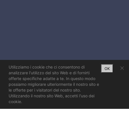
Utilizziamo i cookie che ci consentono di
OK
analizzare l'utilizzo del sito Web e di fornirti
offerte specifiche adatte a te. In questo modo
possiamo migliorare ulteriormente il nostro sito e
le offerte per i visitatori del nostro sito.
Utilizzando il nostro sito Web, accetti l'uso dei
cookie.