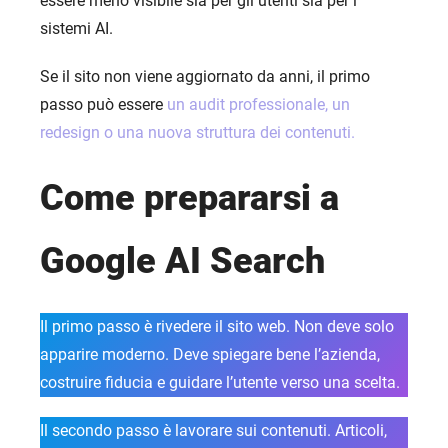
essere meno visibile sia per gli utenti sia per i
sistemi AI.
HOME
SERVIZI
Se il sito non viene aggiornato da anni, il primo
passo può essere
un audit professionale, un
RIGUARDO A NOI
redesign o una nuova struttura dei contenuti.
PORTFOLIO
BRIEFS
Come prepararsi a
BLOG
Google AI Search
CONTATTI
Il primo passo è rivedere il sito web. Non deve solo
apparire moderno. Deve spiegare bene l’azienda,
costruire fiducia e guidare l’utente verso una scelta.
Il secondo passo è lavorare sui contenuti. Articoli,