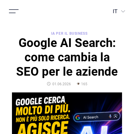
IT
IA PER IL BUSINESS
Google AI Search:
come cambia la
SEO per le aziende
POSTED
01.06.2026
165
ON