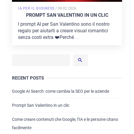
POSTED
IA PER IL BUSINESS
/
09.02.2026
ON
PROMPT SAN VALENTINO IN UN CLIC
I prompt AI per San Valentino sono il nostro
regalo per aiutarti a creare visual romantici
senza costi extra ❤️Perché
...
RECENT POSTS
Google AI Search: come cambia la SEO per le aziende
Prompt San Valentino in un clic
Come creare contenuti che Google, l’IA e le persone citano
facilmente