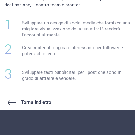
destinazione, il nostro team è pronto:
HOME
SERVIZI
Sviluppare un design di social media che fornisca una
migliore visualizzazione della tua attività renderà
RIGUARDO A NOI
l’account attraente.
PORTFOLIO
Crea contenuti originali interessanti per follower e
BRIEFS
potenziali clienti.
BLOG
Sviluppare testi pubblicitari per i post che sono in
CONTATTI
grado di attrarre e vendere.
Torna indietro