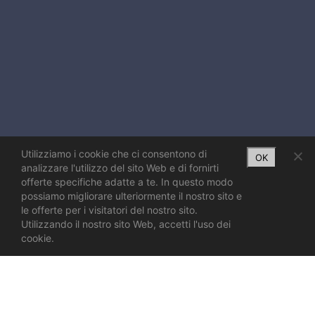
Utilizziamo i cookie che ci consentono di
OK
analizzare l'utilizzo del sito Web e di fornirti
offerte specifiche adatte a te. In questo modo
possiamo migliorare ulteriormente il nostro sito e
le offerte per i visitatori del nostro sito.
Utilizzando il nostro sito Web, accetti l'uso dei
cookie.